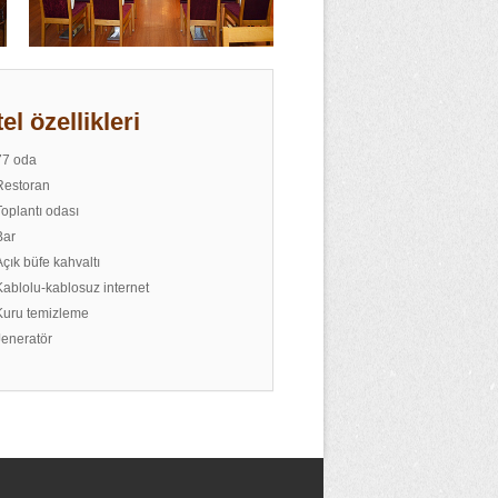
el özellikleri
77 oda
Restoran
Toplantı odası
Bar
Açık büfe kahvaltı
Kablolu-kablosuz internet
Kuru temizleme
Jeneratör