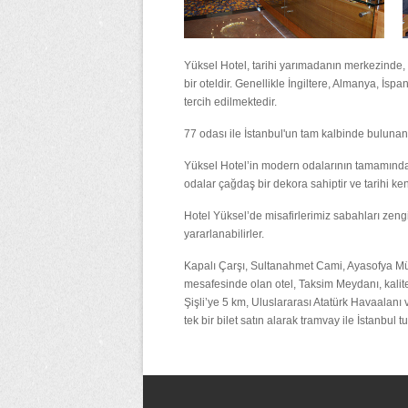
Yüksel Hotel, tarihi yarımadanın merkezinde, e
bir oteldir. Genellikle İngiltere, Almanya, İsp
tercih edilmektedir.
77 odası ile İstanbul'un tam kalbinde buluna
Yüksel Hotel’in modern odalarının tamamında ü
odalar çağdaş bir dekora sahiptir ve tarihi k
Hotel Yüksel’de misafirlerimiz sabahları zengin
yararlanabilirler.
Kapalı Çarşı, Sultanahmet Cami, Ayasofya Mü
mesafesinde olan otel, Taksim Meydanı, kalite
Şişli’ye 5 km, Uluslararası Atatürk Havaalanı
tek bir bilet satın alarak tramvay ile İstanbul 