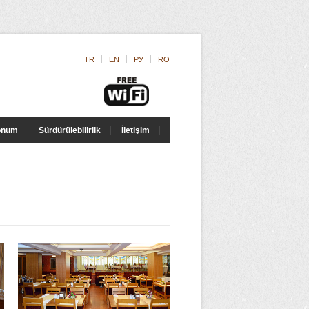
TR
EN
РУ
RO
onum
Sürdürülebilirlik
İletişim