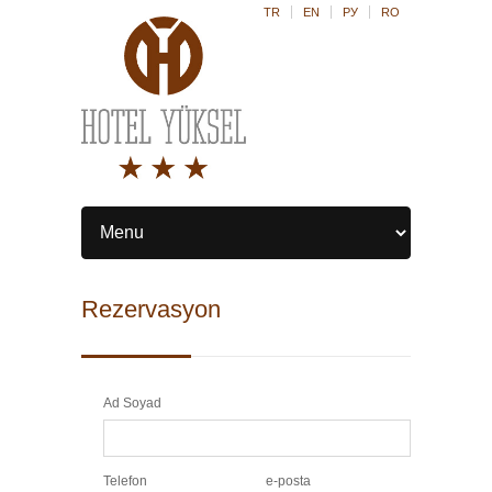
TR
EN
РУ
RO
Rezervasyon
Ad Soyad
Telefon
e-posta