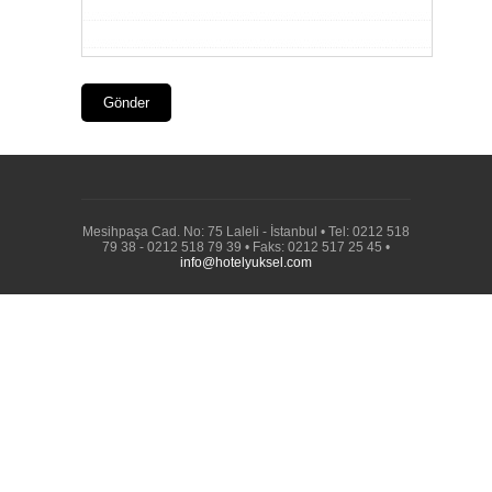
Mesihpaşa Cad. No: 75 Laleli - İstanbul • Tel: 0212 518
79 38 - 0212 518 79 39 • Faks: 0212 517 25 45 •
info@hotelyuksel.com